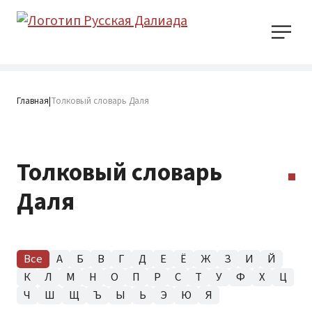
Главная
Толковый словарь Даля
|
Толковый словарь
Даля
Все
А
Б
В
Г
Д
Е
Ё
Ж
З
И
Й
К
Л
М
Н
О
П
Р
С
Т
У
Ф
Х
Ц
Ч
Ш
Щ
Ъ
Ы
Ь
Э
Ю
Я