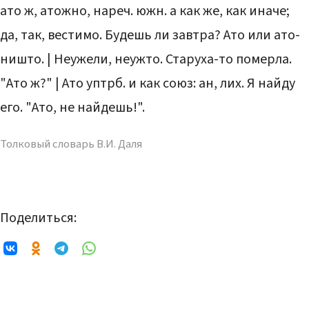
ато ж, атожно, нареч. южн. а как же, как иначе;
да, так, вестимо. Будешь ли завтра? Ато или ато-
ништо. | Неужели, неужто. Старуха-то померла.
"Ато ж?" | Ато уптрб. и как союз: ан, лих. Я найду
его. "Ато, не найдешь!".
Толковый словарь В.И. Даля
Поделиться: