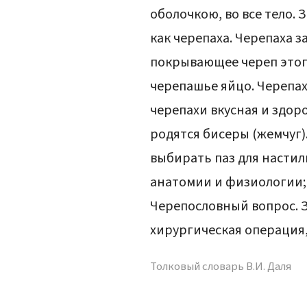
оболочкою, во все тело. 
как черепаха. Черепаха з
покрывающее череп этого
черепашье яйцо. Черепах
черепахи вкусная и здоро
родятся бисеры (жемчуг)
выбирать паз для настилк
анатомии и физиологии; 
Черепословный вопрос. З
хирургическая операция,
Толковый словарь В.И. Даля