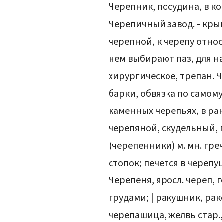
Черепник, посудина, в к
Черепичный завод. - кры
черепной, к черепу отно
нем выбирают паз, для на
хирургическое, трепан. 
барки, обвязка по самом
каменных черепьях, в ра
черепяной, скудельный, 
(черепенники) м. мн. гре
стопок; печется в черепу
Черепеня, яросл. череп, 
грудами; | ракушник, рак
черепашица, желвь стар.