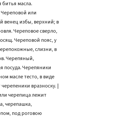
 битья масла.
. Череповой или
й венец избы, верхний; в
ровля. Череповое сверло,
осящ. Череповой пояс, у
черепокожные, слизни, в
ов. Черепяный,
я посуда. Черепяники
ом масле тесто, в виде
 черепеники вразноску. |
 или черепица лежит
а, черепашка,
епом, под роговою