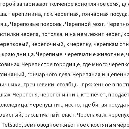
оторой запаривают толченое конопляное семя, для
ша. Черепинина, пск. черепная, гончарная посуда
сящ. Череповые покровы. Черепной мозг. Черепно
стилки черепа, потолка, и на нем лежит череп, к
Черепковый, черепочный, к черепку, черепкам отн
у краю днища. Черепные, черепчатые животные, 
ковинах. Черепистое городище, где много черепк
глиняный, гончарного дела. Черепяная и щепенна
чичники, гречневики, столбцы, пряженное в постн
шках. Черепеня, черепеничник, кто печет, продает
гололедица. Черепушник, место, где битая посуда
овистый, рассыпчатый пласт. Черепаха ж. черепух
, Tetsudo, земноводное животное с костяным чер