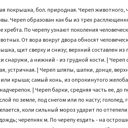
кая покрышка, бол. природная. Череп животного, 
ловы. Череп образован как бы из трех расплющенн
 хребта. По черепу узнают поколения человеческ
вотных. От вора вокруг двора обносят человеческ
ышка, щит сверху и снизу; верхний составлен из 
и снаружи, а нижний - из грудной кости. | Череп
ая, устричная. | Череп шляпы, шапки, донце, верхн
к или крыша; самый конь, из опрокинутого желоб
 надчерепок. | Череп барки, средняя часть ее, до
 слой по земле, под снегом или по насту; гололед, 
елается, коли сильный мороз ударит по оттепели,
дождь; черепняк м. По черепу ездить - на остроши