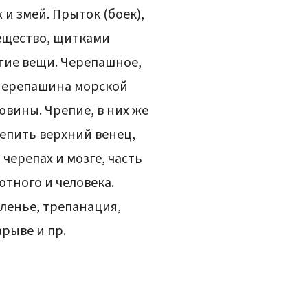
 и змей. Прыток (боек),
вещество, щитками
гие вещи. Черепашное,
 Черепашина морской
овины. Чрепие, в них же
репить верхний венец,
 черепах и мозге, часть
отного и человека.
ленье, трепанация,
рыве и пр.