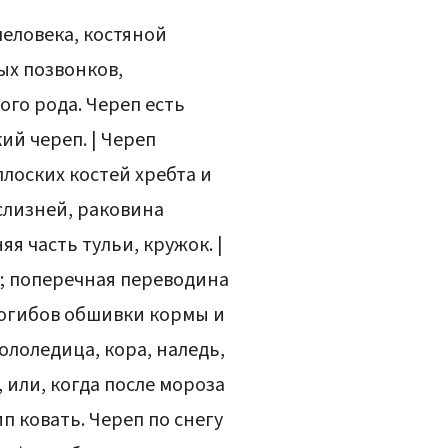
человека, костяной
ых позвонков,
ого рода. Череп есть
ий череп. | Череп
плоских костей хребта и
 слизней, раковина
яя часть тульи, кружок. |
а; поперечная переводина
 погибов обшивки кормы и
гололедица, кора, наледь,
 или, когда после мороза
п ковать. Череп по снегу