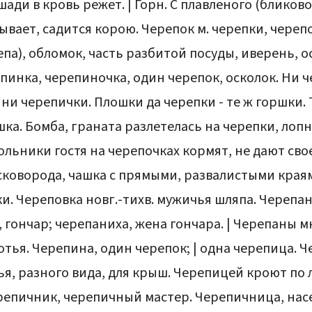
ади в кровь режет. | Горн. С плавленого (бликов
ывает, садится корою. Черепок м. черепки, черепоч
епа), обломок, часть разбитой посуды, иверень, о
пинка, черепиночка, один черепок, осколок. Ни ч
ни черепички. Плошки да черепки - те ж горшки. 
шка. Бомба, граната разлетелась на черепки, лоп
ольники гостя на черепочках кормят, не дают сво
 сковорода, чашка с прямыми, развалистыми краям
. Череповка новг.-тихв. мужичья шляпа. Черепан м
 гончар; черепаниха, жена гончара. | Черепаны мн.
тья. Черепина, один черепок; | одна черепица. Ч
, разного вида, для крыш. Черепицей кроют по лу
епичник, черепичный мастер. Черепичница, насе