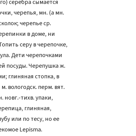
ого) серебра сымается
ки, черепья, мн. (а мн.
сколок; черепье ср.
ерепинки в доме, ни
Топить серу в черепочке,
нула. Дети черепочками
ей посуды. Черепушка ж.
и; глиняная стопка, в
. вологодск. перм. вят.
 новг.-тихв. упаки,
ерепица, глиняная,
бу или по тесу, но ее
комое Lepisma.