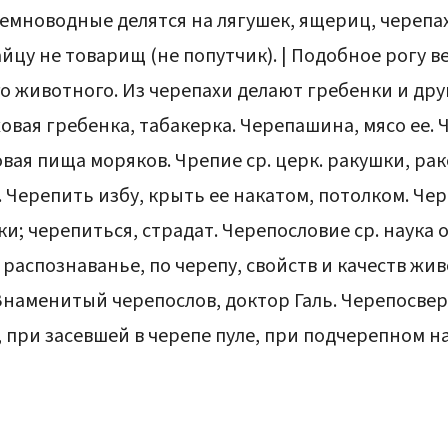
Земноводные делятся на лягушек, ящериц, черепах
айцу не товарищ (не попутчик). | Подобное рогу 
 животного. Из черепахи делают гребенки и дру
овая гребенка, табакерка. Черепашина, мясо ее.
вая пища моряков. Чрепие ср. церк. ракушки, рак
. Черепить избу, крыть ее накатом, потолком. Че
и; черепиться, страдат. Черепословие ср. наука о
распознаванье, по черепу, свойств и качеств жив
наменитый черепослов, доктор Галь. Черепосвер
 при засевшей в черепе пуле, при подчерепном на