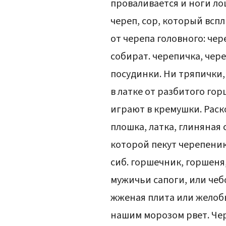
проваливается и ноги лош
череп, сор, который вспл
от черепа головного: чер
собират. черепичка, чере
посудинки. Ни тряпички, 
в латке от разбитого гор
играют в кремушки. Раск
плошка, латка, глиняная
которой пекут черепеники
сиб. горшечник, горшеня,
мужичьи сапоги, или чебо
жженая плита или желобья
нашим морозом рвет. Чер