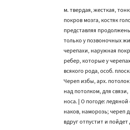
м. твердая, жесткая, тон
покров мозга, костяк го
представляя продолженье
только у позвоночных жи
черепахи, наружная покр
ребер, которые у черепах
всякого рода, особ. плоск
Череп избы, арх. потоло
над потолком, для связи,
носа. | О погоде: ледяной
наков, наморозь; череп д
вдруг отпустит и пойдет 