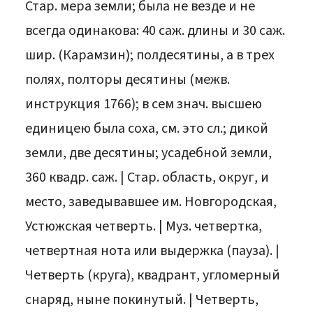
Стар. мера земли; была не везде и не
всегда одинакова: 40 саж. длины и 30 саж.
шир. (Карамзин); полдесятины, а в трех
полях, полторы десятины (межв.
инструкция 1766); в сем знач. высшею
единицею была соха, см. это сл.; дикой
земли, две десятины; усадебной земли,
360 квадр. саж. | Стар. область, округ, и
место, заведывавшее им. Новгородская,
Устюжская четверть. | Муз. четвертка,
четвертная нота или выдержка (пауза). |
Четверть (круга), квадрант, угломерный
снаряд, ныне покинутый. | Четверть,