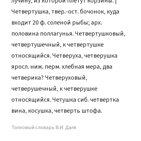
лучину, из которой плетут корзины. |
Четвертушка, твер.-ост. бочонок, куда
входит 20 ф. соленой рыбы; арх.
половина поллагунья. Четвертушковый,
четвертушечный, к четвертушке
относящийся. Четверуха, четверушка
яросл. ниж. перм. хлебная мера, два
четверика? Четверуховый,
четверушечный, к четверушке
относящийся. Четушка сиб. четвертка
вина, косушка, четверть штофа.
Толковый словарь В.И. Даля