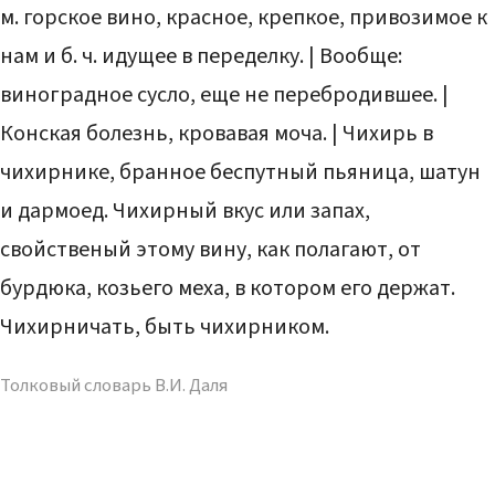
м. горское вино, красное, крепкое, привозимое к
нам и б. ч. идущее в переделку. | Вообще:
виноградное сусло, еще не перебродившее. |
Конская болезнь, кровавая моча. | Чихирь в
чихирнике, бранное беспутный пьяница, шатун
и дармоед. Чихирный вкус или запах,
свойственый этому вину, как полагают, от
бурдюка, козьего меха, в котором его держат.
Чихирничать, быть чихирником.
Толковый словарь В.И. Даля