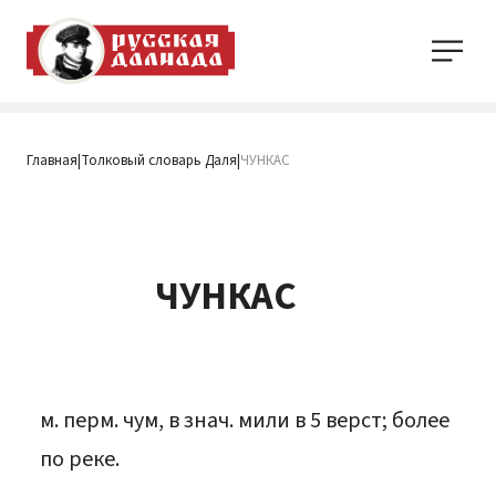
Главная
Толковый словарь Даля
ЧУНКАС
|
|
ЧУНКАС
м. перм. чум, в знач. мили в 5 верст; более
по реке.