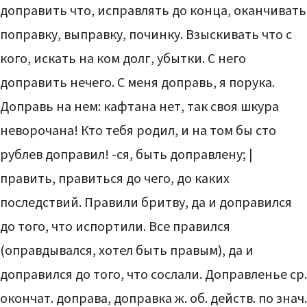
доправить что, исправлять до конца, оканчивать
поправку, выправку, починку. Взыскивать что с
кого, искать на ком долг, убытки. С него
доправить нечего. С меня доправь, я порука.
Доправь на нем: кафтана нет, так своя шкура
неворочана! Кто тебя родил, и на том бы сто
рублев доправил! -ся, быть доправлену; |
править, правиться до чего, до каких
последствий. Правили бритву, да и доправился
до того, что испортили. Все правился
(оправдывался, хотел быть правым), да и
доправился до того, что сослали. Доправленье ср.
окончат. доправа, доправка ж. об. действ. по знач.