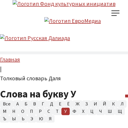
Главная
|
Толковый словарь Даля
Слова на букву У
Все
А
Б
В
Г
Д
Е
Ё
Ж
З
И
Й
К
Л
М
Н
О
П
Р
С
Т
У
Ф
Х
Ц
Ч
Ш
Щ
Ъ
Ы
Ь
Э
Ю
Я