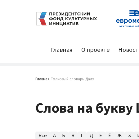
Главная
О проекте
Новост
Главная
Толковый словарь Даля
|
Слова на букву 
Все
А
Б
В
Г
Д
Е
Ё
Ж
З