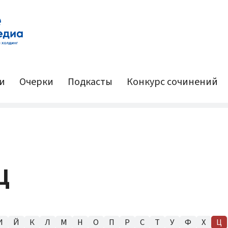
и
Очерки
Подкасты
Конкурс сочинений
Ц
И
Й
К
Л
М
Н
О
П
Р
С
Т
У
Ф
Х
Ц