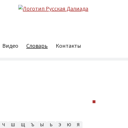
Видео
Словарь
Контакты
Ч
Ш
Щ
Ъ
Ы
Ь
Э
Ю
Я