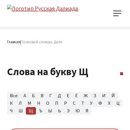
Главная
Толковый словарь Даля
|
Слова на букву Щ
Все
А
Б
В
Г
Д
Е
Ё
Ж
З
И
Й
К
Л
М
Н
О
П
Р
С
Т
У
Ф
Х
Ц
Ч
Ш
Щ
Ъ
Ы
Ь
Э
Ю
Я