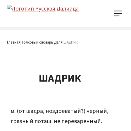
Главная
Толковый словарь Даля
ШАДРИК
|
|
ШАДРИК
м. (от шадра, ноздреватый?) черный,
грязный поташ, не переваренный.