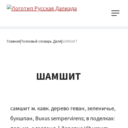
Главная
Толковый словарь Даля
ШАМШИТ
|
|
ШАМШИТ
самшит м. кавк. дерево геван, зеленичье,
букшпан, Buxus sempervirens; в поделках: