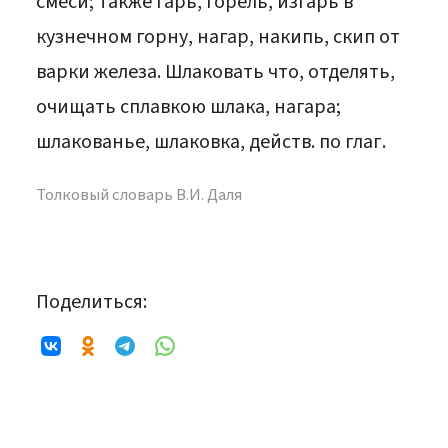
смеси; также гарь, горель, изгарь в
кузнечном горну, нагар, накипь, скип от
варки железа. Шлаковать что, отделять,
очищать сплавкою шлака, нагара;
шлакованье, шлаковка, действ. по глаг.
Толковый словарь В.И. Даля
Поделиться: