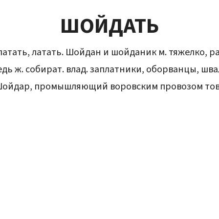
ШОЙДАТЬ
 платать, латать. Шойдан и шойданик м. тяжелко, 
едь ж. собират. влад. заплатники, оборванцы, шв
Шойдар, промышляющий воровским провозом това