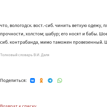
что, вологодск. вост.-сиб. чинить ветхую одежу,
прочности, холстом; шабур; его носят и бабы. Шо
сиб. контрабанда, мимо таможен провезенный. 
Толковый словарь В.И. Даля
Поделиться:
Возврат к списку