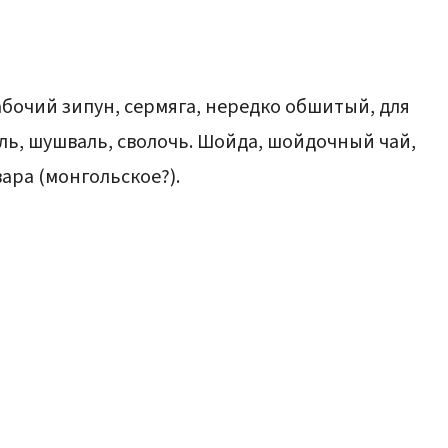
рабочий зипун, сермяга, нередко обшитый, для
аль, шушваль, сволочь. Шойда, шойдочный чай,
ра (монгольское?).