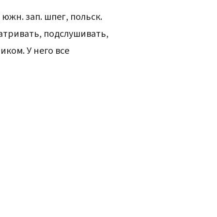
южн. зап. шпег, польск.
матривать, подслушивать,
ком. У него все