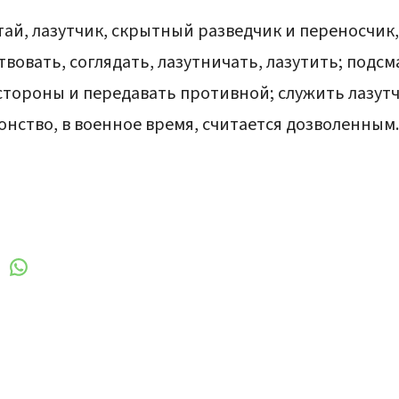
атай, лазутчик, скрытный разведчик и переносчик, 
твовать, соглядать, лазутничать, лазутить; подс
стороны и передавать противной; служить лазутчи
ство, в военное время, считается дозволенным.