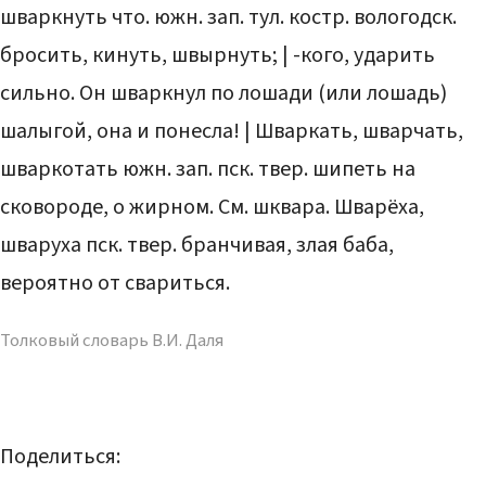
шваркнуть что. южн. зап. тул. костр. вологодск.
бросить, кинуть, швырнуть; | -кого, ударить
сильно. Он шваркнул по лошади (или лошадь)
шалыгой, она и понесла! | Шваркать, шварчать,
шваркотать южн. зап. пск. твер. шипеть на
сковороде, о жирном. См. шквара. Шварёха,
шваруха пск. твер. бранчивая, злая баба,
вероятно от свариться.
Толковый словарь В.И. Даля
Поделиться: