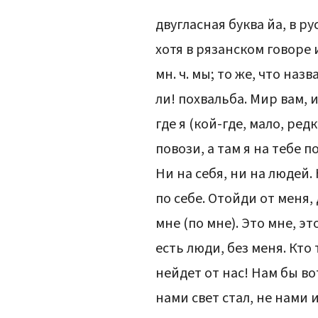
двугласная буква йа, в рус
хотя в рязанском говоре 
мн. ч. мы; то же, что назв
ли! похвальба. Мир вам, и
где я (кой-где, мало, ред
повози, а там я на тебе 
Ни на себя, ни на людей.
по себе. Отойди от меня,
мне (по мне). Это мне, эт
есть люди, без меня. Кто 
нейдет от нас! Нам бы во
нами свет стал, не нами и