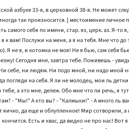
ской азбуке 33-я, в церковной 38-я. Не может следов
иногда так произносится. | местоимение личное пе
ать самого себя по имени, стар. яз, церк. аз. Я-то я,
 я к вам! Послужи на меня, а я на тебя. Мне что до 
ко). Я не я, и котомка не моя! Не я бью, сам себя б
поезжу! Сегодня мне, завтра тебе. Поживешь - увид
 Ни себе, ни людям. Ни подо мной, ни надо мной н
 да погляди на себя. Я ли не молодец, мои ль детк
о тебе, а это мне, дележ. Обо мне что ли речь, я ту
там? - "Мы!" А кто вы? - "Калмыки!" - А много ль ва
т яичко, да еще и облупленное! Мир сотворили, а 
 кончится. Есть и квас, да видно не про нас! Вот я 