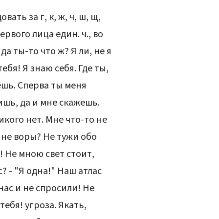
ать за г, к, ж, ч, ш, щ,
рвого лица един. ч., во
 да ты-то что ж? Я ли, не я
тебя! Я знаю себя. Где ты,
ьешь. Сперва ты меня
ишь, да и мне скажешь.
икого нет. Мне что-то не
и не воры? Не тужи обо
т! Не мною свет стоит,
с? - "Я одна!" Наш атлас
нас и не спросили! Не
тебя! угроза. Якать,