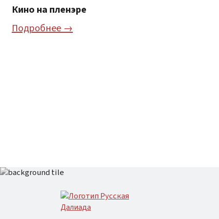
Кино на пленэре
«Зна
для 
Подробнее →
язык
школ
Под